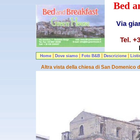
Bed a
Via gia
Tel. +
|
|
|
|
Home
Dove siamo
Foto B&B
Descrizione
List
Altra vista della chiesa di San Domenico 