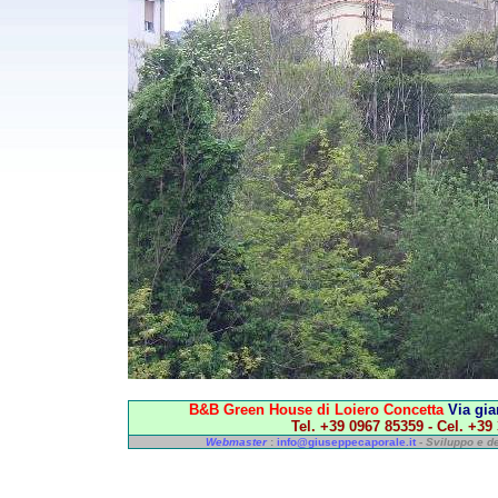
B&B Green House di Loiero Concetta
Via gia
Tel. +39 0967 85359 - Cel. +39
Webmaster
:
info@giuseppecaporale.it
-
Sviluppo e d